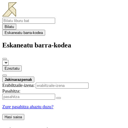
Bilatu
Eskaneatu barra-kodea
Eskaneatu barra-kodea
Ezeztatu
Jakinarazpenak
Erabiltzaile-izena:
Pasahitza:
Zure pasahitza ahaztu duzu?
Hasi saioa