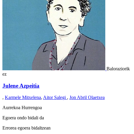
Baloraziorik
ez
Julene Azpeitia
,
Karmele Mitxelena
,
Aitor Salegi
,
Jon Abril Olaetxea
Aurrekoa
Hurrengoa
Egoera ondo bidali da
Errorea egoera bidaltzean