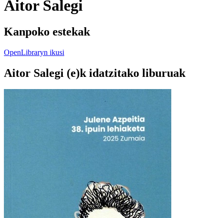
Aitor Salegi
Kanpoko estekak
OpenLibraryn ikusi
Aitor Salegi (e)k idatzitako liburuak