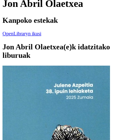
Jon Abril Olaetxea
Kanpoko estekak
OpenLibraryn ikusi
Jon Abril Olaetxea(e)k idatzitako
liburuak