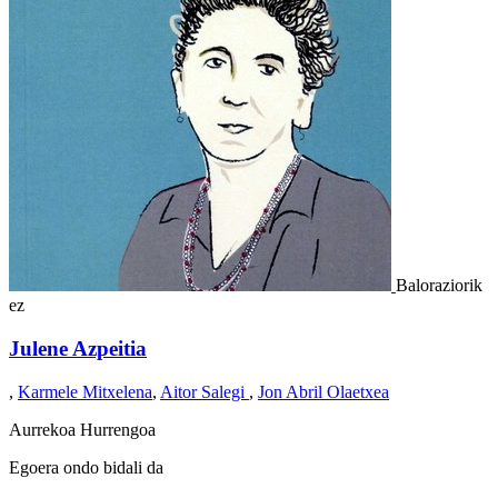
Baloraziorik
ez
Julene Azpeitia
,
Karmele Mitxelena
,
Aitor Salegi
,
Jon Abril Olaetxea
Aurrekoa
Hurrengoa
Egoera ondo bidali da