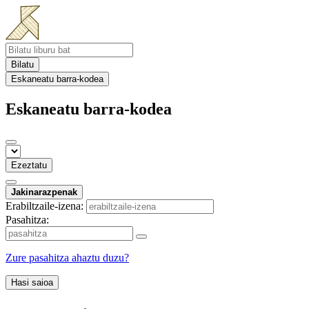
Bilatu
Eskaneatu barra-kodea
Eskaneatu barra-kodea
Ezeztatu
Jakinarazpenak
Erabiltzaile-izena:
Pasahitza:
Zure pasahitza ahaztu duzu?
Hasi saioa