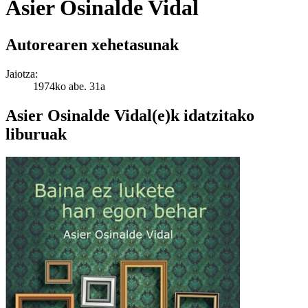
Asier Osinalde Vidal
Autorearen xehetasunak
Jaiotza:
1974ko abe. 31a
Asier Osinalde Vidal(e)k idatzitako
liburuak