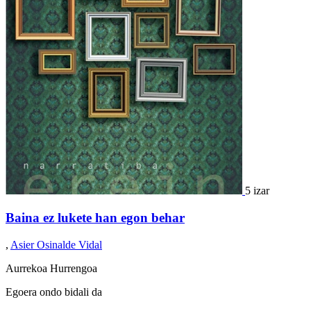
5 izar
Baina ez lukete han egon behar
,
Asier Osinalde Vidal
Aurrekoa
Hurrengoa
Egoera ondo bidali da