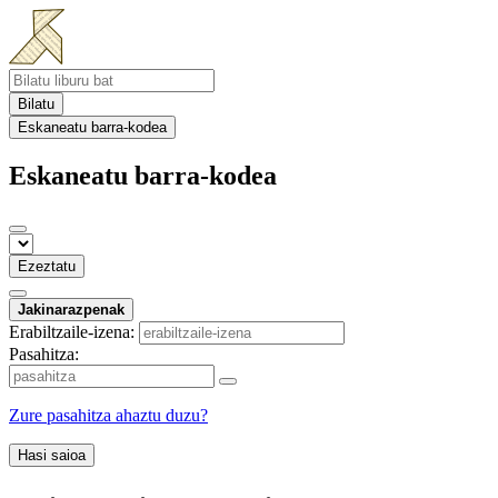
Bilatu
Eskaneatu barra-kodea
Eskaneatu barra-kodea
Ezeztatu
Jakinarazpenak
Erabiltzaile-izena:
Pasahitza:
Zure pasahitza ahaztu duzu?
Hasi saioa