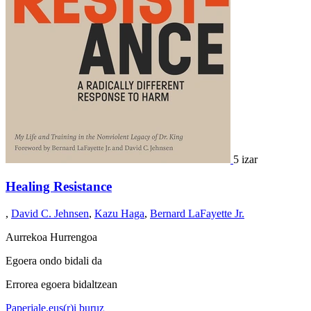
5 izar
Healing Resistance
,
David C. Jehnsen
,
Kazu Haga
,
Bernard LaFayette Jr.
Aurrekoa
Hurrengoa
Egoera ondo bidali da
Errorea egoera bidaltzean
Paperjale.eus(r)i buruz