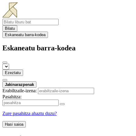
Bilatu
Eskaneatu barra-kodea
Eskaneatu barra-kodea
Ezeztatu
Jakinarazpenak
Erabiltzaile-izena:
Pasahitza:
Zure pasahitza ahaztu duzu?
Hasi saioa