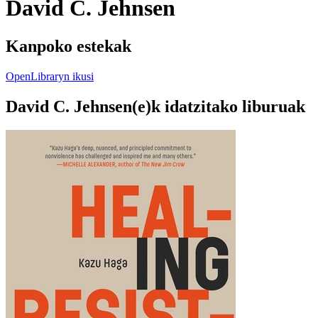
David C. Jehnsen
Kanpoko estekak
OpenLibraryn ikusi
David C. Jehnsen(e)k idatzitako liburuak