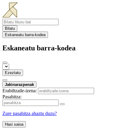
Bilatu
Eskaneatu barra-kodea
Eskaneatu barra-kodea
Ezeztatu
Jakinarazpenak
Erabiltzaile-izena:
Pasahitza:
Zure pasahitza ahaztu duzu?
Hasi saioa