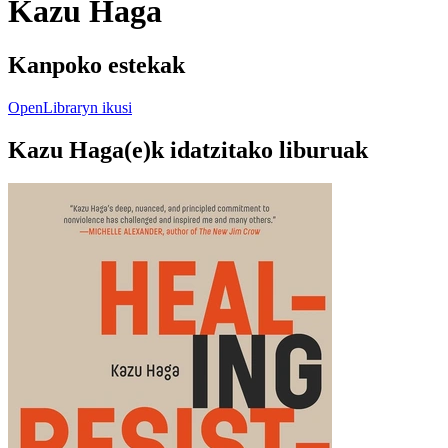
Kazu Haga
Kanpoko estekak
OpenLibraryn ikusi
Kazu Haga(e)k idatzitako liburuak