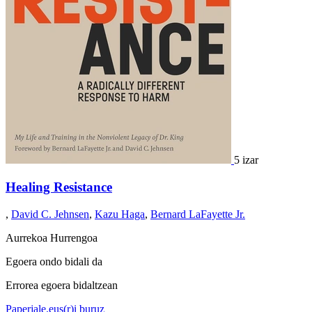
5 izar
Healing Resistance
,
David C. Jehnsen
,
Kazu Haga
,
Bernard LaFayette Jr.
Aurrekoa
Hurrengoa
Egoera ondo bidali da
Errorea egoera bidaltzean
Paperjale.eus(r)i buruz