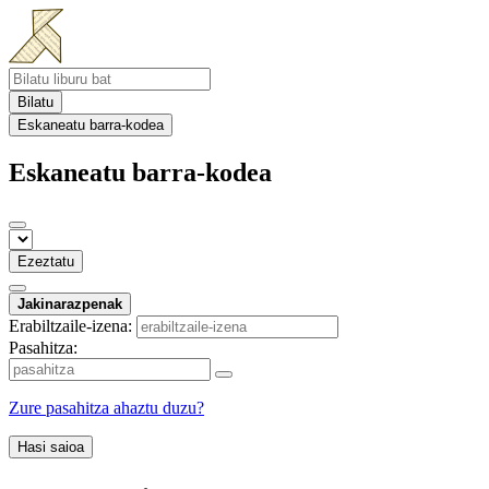
Bilatu
Eskaneatu barra-kodea
Eskaneatu barra-kodea
Ezeztatu
Jakinarazpenak
Erabiltzaile-izena:
Pasahitza:
Zure pasahitza ahaztu duzu?
Hasi saioa