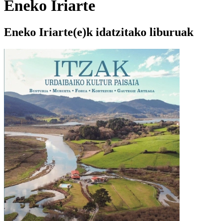
Eneko Iriarte
Eneko Iriarte(e)k idatzitako liburuak