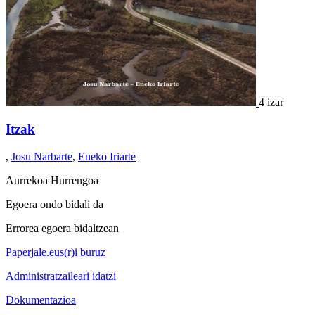
4 izar
Itzak
,
Josu Narbarte
,
Eneko Iriarte
Aurrekoa
Hurrengoa
Egoera ondo bidali da
Errorea egoera bidaltzean
Paperjale.eus(r)i buruz
Administratzaileari idatzi
Dokumentazioa