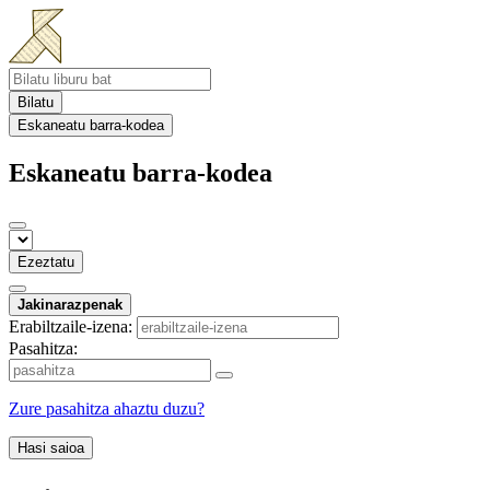
Bilatu
Eskaneatu barra-kodea
Eskaneatu barra-kodea
Ezeztatu
Jakinarazpenak
Erabiltzaile-izena:
Pasahitza:
Zure pasahitza ahaztu duzu?
Hasi saioa