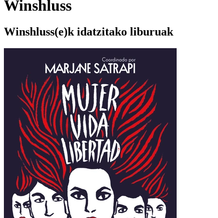
Winshluss
Winshluss(e)k idatzitako liburuak