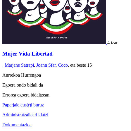
4 izar
Mujer Vida Libertad
,
Marjane Satrapi
,
Joann Sfar
,
Coco
, eta beste 15
Aurrekoa
Hurrengoa
Egoera ondo bidali da
Errorea egoera bidaltzean
Paperjale.eus(r)i buruz
Administratzaileari idatzi
Dokumentazioa