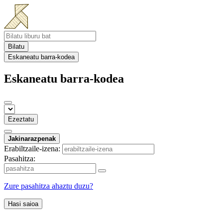
Bilatu
Eskaneatu barra-kodea
Eskaneatu barra-kodea
Ezeztatu
Jakinarazpenak
Erabiltzaile-izena:
Pasahitza:
Zure pasahitza ahaztu duzu?
Hasi saioa