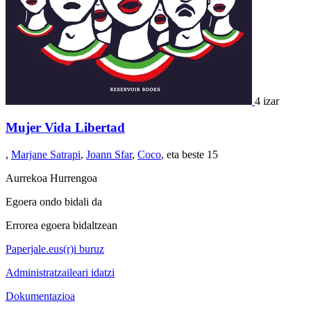
4 izar
Mujer Vida Libertad
,
Marjane Satrapi
,
Joann Sfar
,
Coco
, eta beste 15
Aurrekoa
Hurrengoa
Egoera ondo bidali da
Errorea egoera bidaltzean
Paperjale.eus(r)i buruz
Administratzaileari idatzi
Dokumentazioa