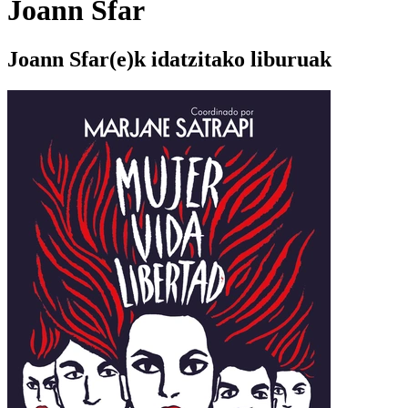
Joann Sfar
Joann Sfar(e)k idatzitako liburuak