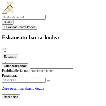
Bilatu
Eskaneatu barra-kodea
Eskaneatu barra-kodea
Ezeztatu
Jakinarazpenak
Erabiltzaile-izena:
Pasahitza:
Zure pasahitza ahaztu duzu?
Hasi saioa