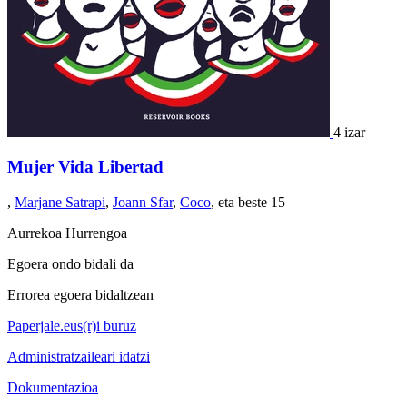
4 izar
Mujer Vida Libertad
,
Marjane Satrapi
,
Joann Sfar
,
Coco
, eta beste 15
Aurrekoa
Hurrengoa
Egoera ondo bidali da
Errorea egoera bidaltzean
Paperjale.eus(r)i buruz
Administratzaileari idatzi
Dokumentazioa