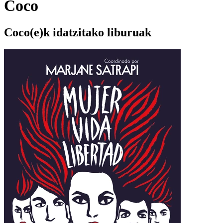
Coco
Coco(e)k idatzitako liburuak