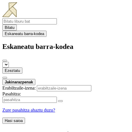
Bilatu
Eskaneatu barra-kodea
Eskaneatu barra-kodea
Ezeztatu
Jakinarazpenak
Erabiltzaile-izena:
Pasahitza:
Zure pasahitza ahaztu duzu?
Hasi saioa