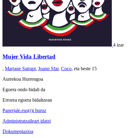
4 izar
Mujer Vida Libertad
,
Marjane Satrapi
,
Joann Sfar
,
Coco
, eta beste 15
Aurrekoa
Hurrengoa
Egoera ondo bidali da
Errorea egoera bidaltzean
Paperjale.eus(r)i buruz
Administratzaileari idatzi
Dokumentazioa