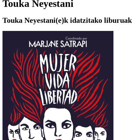
Touka Neyestani
Touka Neyestani(e)k idatzitako liburuak