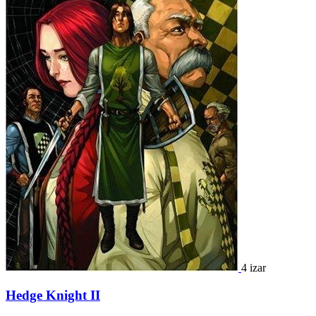
4 izar
Hedge Knight II