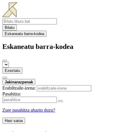
Bilatu
Eskaneatu barra-kodea
Eskaneatu barra-kodea
Ezeztatu
Jakinarazpenak
Erabiltzaile-izena:
Pasahitza:
Zure pasahitza ahaztu duzu?
Hasi saioa