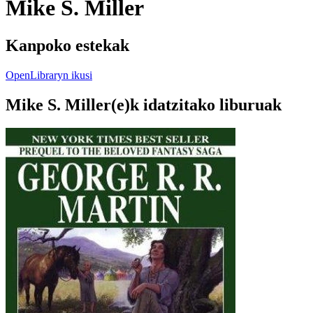
Mike S. Miller
Kanpoko estekak
OpenLibraryn ikusi
Mike S. Miller(e)k idatzitako liburuak