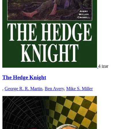
4 izar
The Hedge Knight
,
George R. R. Martin
,
Ben Avery
,
Mike S. Miller