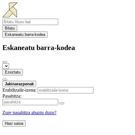
Bilatu
Eskaneatu barra-kodea
Eskaneatu barra-kodea
Ezeztatu
Jakinarazpenak
Erabiltzaile-izena:
Pasahitza:
Zure pasahitza ahaztu duzu?
Hasi saioa