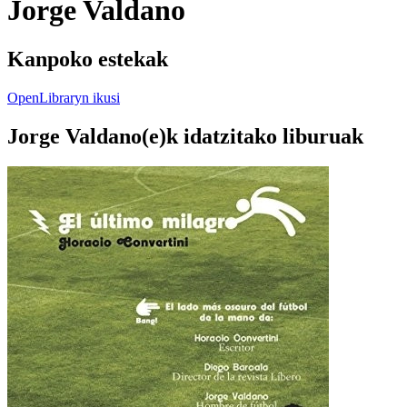
Jorge Valdano
Kanpoko estekak
OpenLibraryn ikusi
Jorge Valdano(e)k idatzitako liburuak