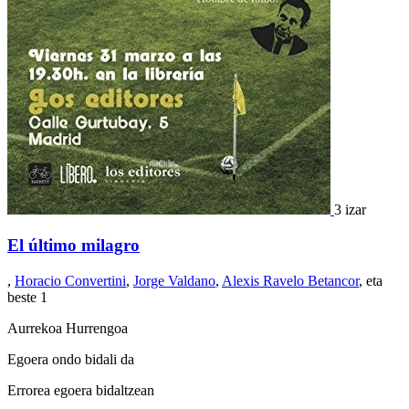
3 izar
El último milagro
,
Horacio Convertini
,
Jorge Valdano
,
Alexis Ravelo Betancor
, eta
beste 1
Aurrekoa
Hurrengoa
Egoera ondo bidali da
Errorea egoera bidaltzean