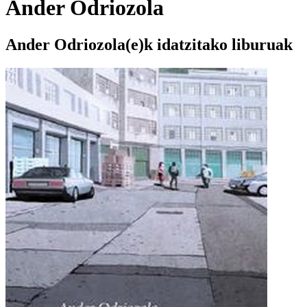
Ander Odriozola
Ander Odriozola(e)k idatzitako liburuak