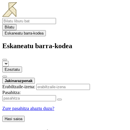
Bilatu
Eskaneatu barra-kodea
Eskaneatu barra-kodea
Ezeztatu
Jakinarazpenak
Erabiltzaile-izena:
Pasahitza:
Zure pasahitza ahaztu duzu?
Hasi saioa