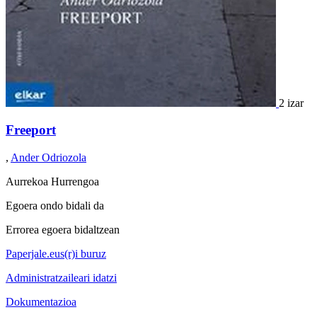
2 izar
Freeport
,
Ander Odriozola
Aurrekoa
Hurrengoa
Egoera ondo bidali da
Errorea egoera bidaltzean
Paperjale.eus(r)i buruz
Administratzaileari idatzi
Dokumentazioa