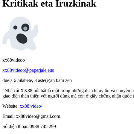
Kritikak eta Iruzkinak
xx88videoo
xx88videoo@paperjale.eus
duela 6 hilabete, 3 aste(e)an batu zen
"Nhà cái XX88 nổi bật là một trong những địa chỉ uy tín và chuyên 
giao diện thân thiện với người dùng mà còn ở giấy chứng nhận quốc
Website:
xx88.video/
Email: xx88video@gmail.com
Số điện thoại: 0988 745 299