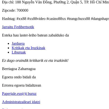
Địa chỉ: 188 Nguyễn Văn Đồng, Phường 2, Quận 5, TP. Hồ Chí Min
Zipcode: 700000
Hashtag: #xx88 #xx88video #casino88xx #trangchuxx88 #dangnhap
Jarraitu Fedibertsotik
Esteka hau laster-leiho batean zabalduko da
Jarduera
Kritikak eta Iruzkinak
Liburuak
Ez dago oraindik kritikarik ez eta iruzkinik!
Berriagoa
Zaharragoa
Egoera ondo bidali da
Errorea egoera bidaltzean
Paperjale.eus(r)i buruz
Administratzaileari idatzi