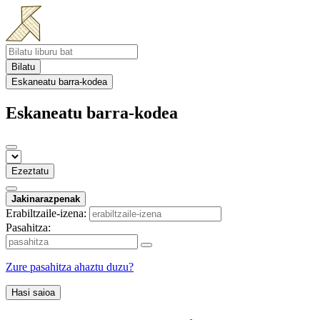
Bilatu
Eskaneatu barra-kodea
Eskaneatu barra-kodea
Ezeztatu
Jakinarazpenak
Erabiltzaile-izena:
Pasahitza:
Zure pasahitza ahaztu duzu?
Hasi saioa