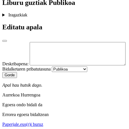
Liburu guztiak
Publikoa
Iragazkiak
Editatu apala
Deskribapena:
Bidalketaren pribatutasuna
Gorde
Apal hau hutsik dago.
Aurrekoa
Hurrengoa
Egoera ondo bidali da
Errorea egoera bidaltzean
Paperjale.eus(r)i buruz