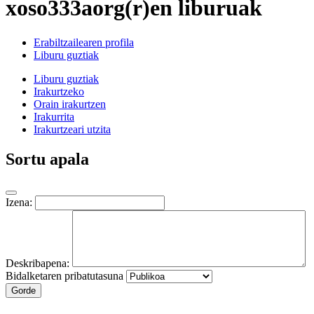
xoso333aorg(r)en liburuak
Erabiltzailearen profila
Liburu guztiak
Liburu guztiak
Irakurtzeko
Orain irakurtzen
Irakurrita
Irakurtzeari utzita
Sortu apala
Izena:
Deskribapena:
Bidalketaren pribatutasuna
Gorde