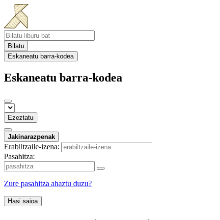
Bilatu
Eskaneatu barra-kodea
Eskaneatu barra-kodea
Ezeztatu
Jakinarazpenak
Erabiltzaile-izena:
Pasahitza:
Zure pasahitza ahaztu duzu?
Hasi saioa