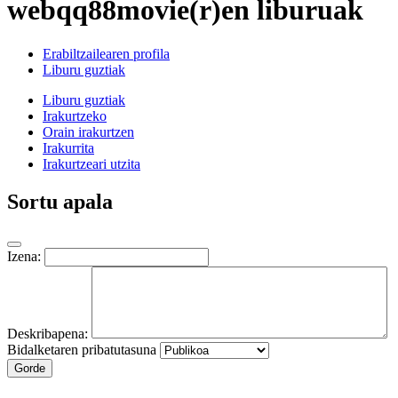
webqq88movie(r)en liburuak
Erabiltzailearen profila
Liburu guztiak
Liburu guztiak
Irakurtzeko
Orain irakurtzen
Irakurrita
Irakurtzeari utzita
Sortu apala
Izena:
Deskribapena:
Bidalketaren pribatutasuna
Gorde