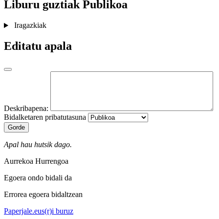
Liburu guztiak
Publikoa
Iragazkiak
Editatu apala
Deskribapena:
Bidalketaren pribatutasuna
Gorde
Apal hau hutsik dago.
Aurrekoa
Hurrengoa
Egoera ondo bidali da
Errorea egoera bidaltzean
Paperjale.eus(r)i buruz