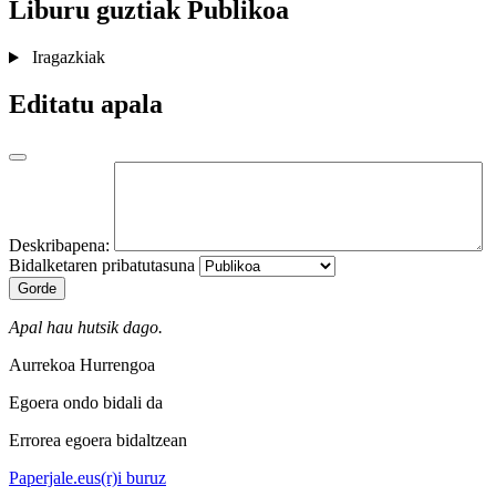
Liburu guztiak
Publikoa
Iragazkiak
Editatu apala
Deskribapena:
Bidalketaren pribatutasuna
Gorde
Apal hau hutsik dago.
Aurrekoa
Hurrengoa
Egoera ondo bidali da
Errorea egoera bidaltzean
Paperjale.eus(r)i buruz