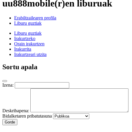
uu888mobile(r)en liburuak
Erabiltzailearen profila
Liburu guztiak
Liburu guztiak
Irakurtzeko
Orain irakurtzen
Irakurrita
Irakurtzeari utzita
Sortu apala
Izena:
Deskribapena:
Bidalketaren pribatutasuna
Gorde