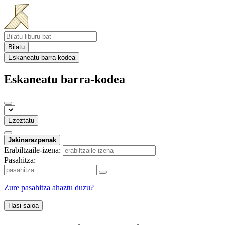
Bilatu
Eskaneatu barra-kodea
Eskaneatu barra-kodea
Ezeztatu
Jakinarazpenak
Erabiltzaile-izena:
Pasahitza:
Zure pasahitza ahaztu duzu?
Hasi saioa