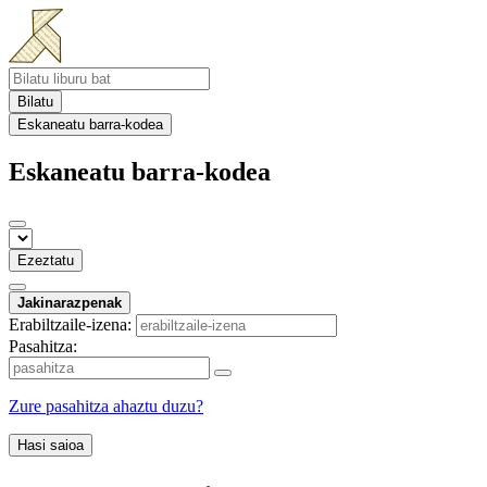
Bilatu
Eskaneatu barra-kodea
Eskaneatu barra-kodea
Ezeztatu
Jakinarazpenak
Erabiltzaile-izena:
Pasahitza:
Zure pasahitza ahaztu duzu?
Hasi saioa