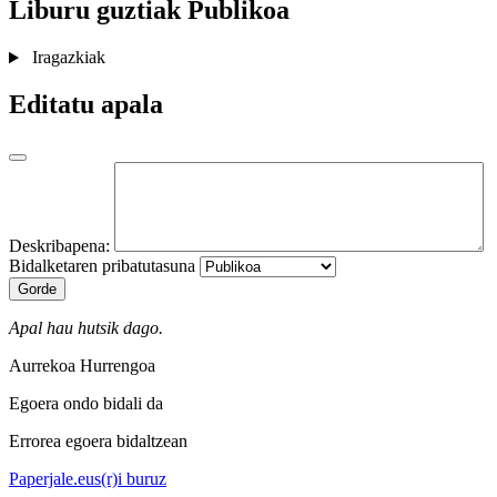
Liburu guztiak
Publikoa
Iragazkiak
Editatu apala
Deskribapena:
Bidalketaren pribatutasuna
Gorde
Apal hau hutsik dago.
Aurrekoa
Hurrengoa
Egoera ondo bidali da
Errorea egoera bidaltzean
Paperjale.eus(r)i buruz