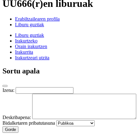
UU666(r)en liburuak
Erabiltzailearen profila
Liburu guztiak
Liburu guztiak
Irakurtzeko
Orain irakurtzen
Irakurrita
Irakurtzeari utzita
Sortu apala
Izena:
Deskribapena:
Bidalketaren pribatutasuna
Gorde