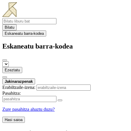
Bilatu
Eskaneatu barra-kodea
Eskaneatu barra-kodea
Ezeztatu
Jakinarazpenak
Erabiltzaile-izena:
Pasahitza:
Zure pasahitza ahaztu duzu?
Hasi saioa