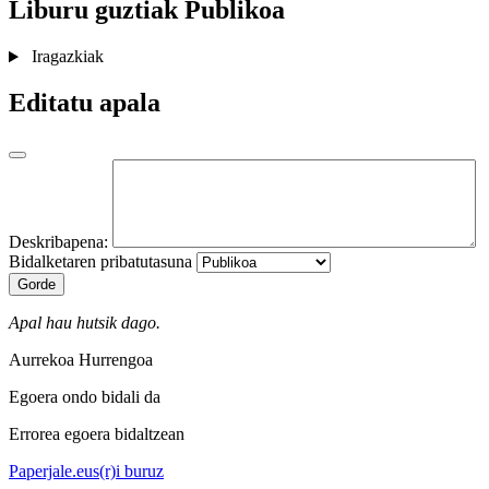
Liburu guztiak
Publikoa
Iragazkiak
Editatu apala
Deskribapena:
Bidalketaren pribatutasuna
Gorde
Apal hau hutsik dago.
Aurrekoa
Hurrengoa
Egoera ondo bidali da
Errorea egoera bidaltzean
Paperjale.eus(r)i buruz