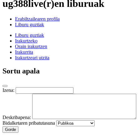
ug388live(r)en liburuak
Erabiltzailearen profila
Liburu guztiak
Liburu guztiak
Irakurtzeko
Orain irakurtzen
Irakurrita
Irakurtzeari utzita
Sortu apala
Izena:
Deskribapena:
Bidalketaren pribatutasuna
Gorde