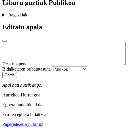
Liburu guztiak
Publikoa
Iragazkiak
Editatu apala
Deskribapena:
Bidalketaren pribatutasuna
Gorde
Apal hau hutsik dago.
Aurrekoa
Hurrengoa
Egoera ondo bidali da
Errorea egoera bidaltzean
Paperjale.eus(r)i buruz