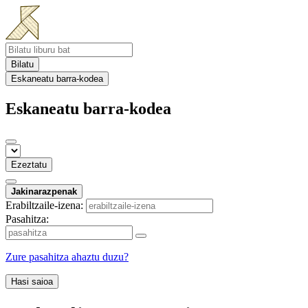
Bilatu
Eskaneatu barra-kodea
Eskaneatu barra-kodea
Ezeztatu
Jakinarazpenak
Erabiltzaile-izena:
Pasahitza:
Zure pasahitza ahaztu duzu?
Hasi saioa