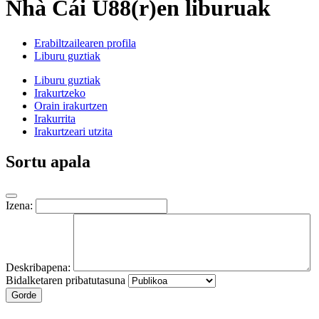
Nhà Cái U88(r)en liburuak
Erabiltzailearen profila
Liburu guztiak
Liburu guztiak
Irakurtzeko
Orain irakurtzen
Irakurrita
Irakurtzeari utzita
Sortu apala
Izena:
Deskribapena:
Bidalketaren pribatutasuna
Gorde