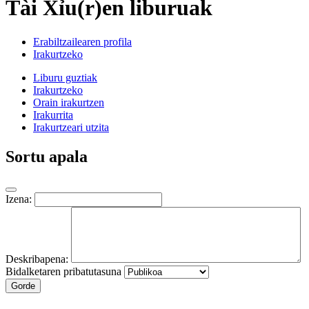
Tài Xỉu(r)en liburuak
Erabiltzailearen profila
Irakurtzeko
Liburu guztiak
Irakurtzeko
Orain irakurtzen
Irakurrita
Irakurtzeari utzita
Sortu apala
Izena:
Deskribapena:
Bidalketaren pribatutasuna
Gorde