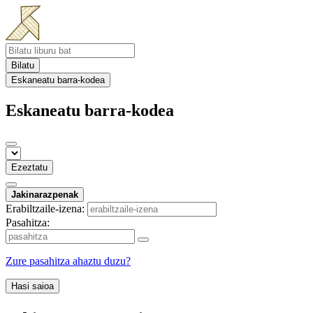
Bilatu
Eskaneatu barra-kodea
Eskaneatu barra-kodea
Ezeztatu
Jakinarazpenak
Erabiltzaile-izena:
Pasahitza:
Zure pasahitza ahaztu duzu?
Hasi saioa