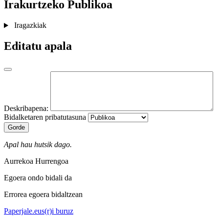
Irakurtzeko
Publikoa
Iragazkiak
Editatu apala
Deskribapena:
Bidalketaren pribatutasuna
Gorde
Apal hau hutsik dago.
Aurrekoa
Hurrengoa
Egoera ondo bidali da
Errorea egoera bidaltzean
Paperjale.eus(r)i buruz