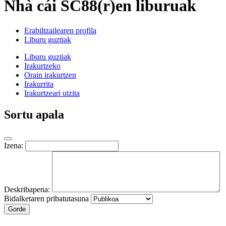
Nhà cái SC88(r)en liburuak
Erabiltzailearen profila
Liburu guztiak
Liburu guztiak
Irakurtzeko
Orain irakurtzen
Irakurrita
Irakurtzeari utzita
Sortu apala
Izena:
Deskribapena:
Bidalketaren pribatutasuna
Gorde