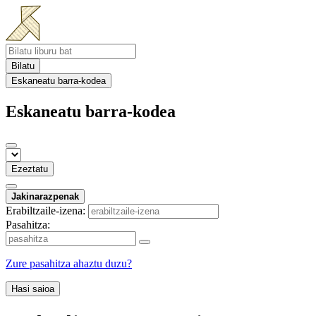
Bilatu
Eskaneatu barra-kodea
Eskaneatu barra-kodea
Ezeztatu
Jakinarazpenak
Erabiltzaile-izena:
Pasahitza:
Zure pasahitza ahaztu duzu?
Hasi saioa