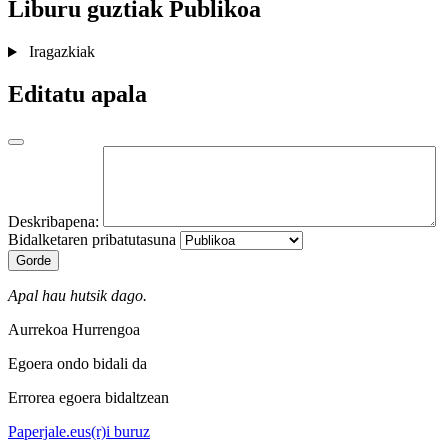
Liburu guztiak
Publikoa
Iragazkiak
Editatu apala
Deskribapena:
Bidalketaren pribatutasuna
Gorde
Apal hau hutsik dago.
Aurrekoa
Hurrengoa
Egoera ondo bidali da
Errorea egoera bidaltzean
Paperjale.eus(r)i buruz