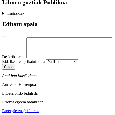
Liburu guztiak
Publikoa
Iragazkiak
Editatu apala
Deskribapena:
Bidalketaren pribatutasuna
Gorde
Apal hau hutsik dago.
Aurrekoa
Hurrengoa
Egoera ondo bidali da
Errorea egoera bidaltzean
Paperjale.eus(r)i buruz