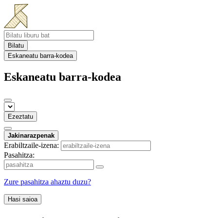
Bilatu
Eskaneatu barra-kodea
Eskaneatu barra-kodea
Ezeztatu
Jakinarazpenak
Erabiltzaile-izena:
Pasahitza:
Zure pasahitza ahaztu duzu?
Hasi saioa