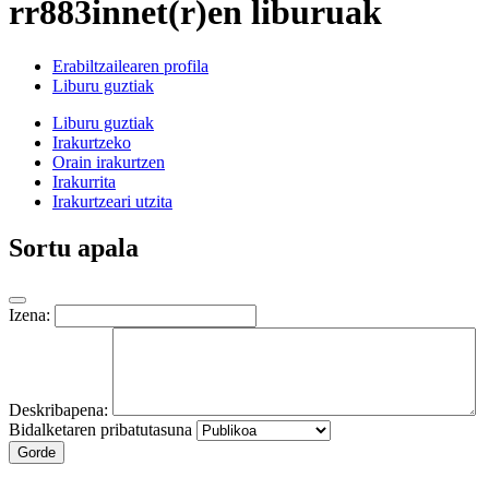
rr883innet(r)en liburuak
Erabiltzailearen profila
Liburu guztiak
Liburu guztiak
Irakurtzeko
Orain irakurtzen
Irakurrita
Irakurtzeari utzita
Sortu apala
Izena:
Deskribapena:
Bidalketaren pribatutasuna
Gorde