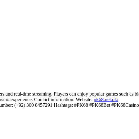
rs and real-time streaming. Players can enjoy popular games such as blac
casino experience. Contact information: Website:
pk68.net.pk/
e number: (+92) 300 8457291 Hashtags: #PK68 #PK68Bet #PK68Cas