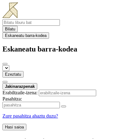
Bilatu
Eskaneatu barra-kodea
Eskaneatu barra-kodea
Ezeztatu
Jakinarazpenak
Erabiltzaile-izena:
Pasahitza:
Zure pasahitza ahaztu duzu?
Hasi saioa