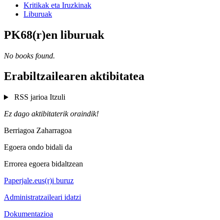
Kritikak eta Iruzkinak
Liburuak
PK68(r)en liburuak
No books found.
Erabiltzailearen aktibitatea
RSS jarioa
Itzuli
Ez dago aktibitaterik oraindik!
Berriagoa
Zaharragoa
Egoera ondo bidali da
Errorea egoera bidaltzean
Paperjale.eus(r)i buruz
Administratzaileari idatzi
Dokumentazioa