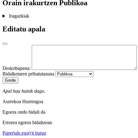
Orain irakurtzen
Publikoa
Iragazkiak
Editatu apala
Deskribapena:
Bidalketaren pribatutasuna
Gorde
Apal hau hutsik dago.
Aurrekoa
Hurrengoa
Egoera ondo bidali da
Errorea egoera bidaltzean
Paperjale.eus(r)i buruz