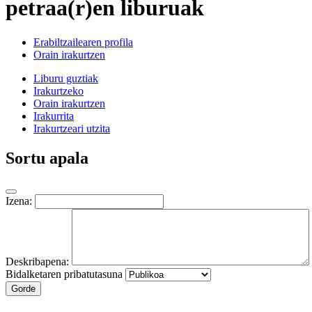
petraa(r)en liburuak
Erabiltzailearen profila
Orain irakurtzen
Liburu guztiak
Irakurtzeko
Orain irakurtzen
Irakurrita
Irakurtzeari utzita
Sortu apala
Izena:
Deskribapena:
Bidalketaren pribatutasuna
Gorde