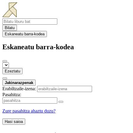
Bilatu
Eskaneatu barra-kodea
Eskaneatu barra-kodea
Ezeztatu
Jakinarazpenak
Erabiltzaile-izena:
Pasahitza:
Zure pasahitza ahaztu duzu?
Hasi saioa