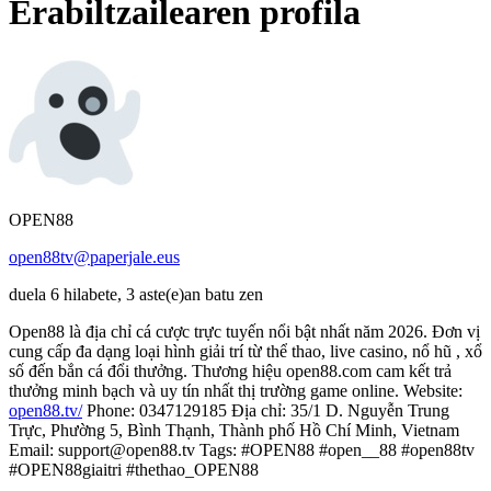
Erabiltzailearen profila
OPEN88
open88tv@paperjale.eus
duela 6 hilabete, 3 aste(e)an batu zen
Open88 là địa chỉ cá cược trực tuyến nổi bật nhất năm 2026. Đơn vị
cung cấp đa dạng loại hình giải trí từ thể thao, live casino, nổ hũ , xổ
số đến bắn cá đổi thưởng. Thương hiệu open88.com cam kết trả
thưởng minh bạch và uy tín nhất thị trường game online. Website:
open88.tv/
Phone: 0347129185 Địa chỉ: 35/1 D. Nguyễn Trung
Trực, Phường 5, Bình Thạnh, Thành phố Hồ Chí Minh, Vietnam
Email: support@open88.tv Tags: #OPEN88 #open__88 #open88tv
#OPEN88giaitri #thethao_OPEN88