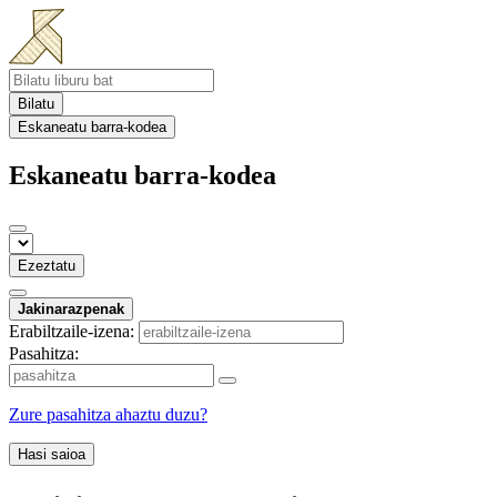
Bilatu
Eskaneatu barra-kodea
Eskaneatu barra-kodea
Ezeztatu
Jakinarazpenak
Erabiltzaile-izena:
Pasahitza:
Zure pasahitza ahaztu duzu?
Hasi saioa