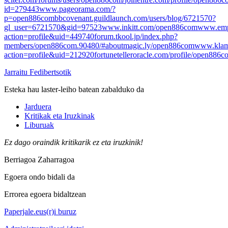
id=279443
www.pageorama.com/?
p=open886com
bbcovenant.guildlaunch.com/users/blog/6721570?
gl_user=6721570&gid=97523
www.inkitt.com/open886com
www.empr
action=profile&uid=449740
forum.tkool.jp/index.php?
members/open886com.90480/#about
magic.ly/open886com
www.klam
action=profile&uid=212920
fortunetelleroracle.com/profile/open886c
Jarraitu Fedibertsotik
Esteka hau laster-leiho batean zabalduko da
Jarduera
Kritikak eta Iruzkinak
Liburuak
Ez dago oraindik kritikarik ez eta iruzkinik!
Berriagoa
Zaharragoa
Egoera ondo bidali da
Errorea egoera bidaltzean
Paperjale.eus(r)i buruz