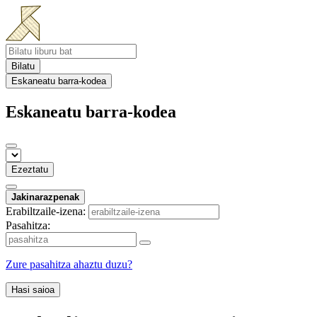
Bilatu
Eskaneatu barra-kodea
Eskaneatu barra-kodea
Ezeztatu
Jakinarazpenak
Erabiltzaile-izena:
Pasahitza:
Zure pasahitza ahaztu duzu?
Hasi saioa