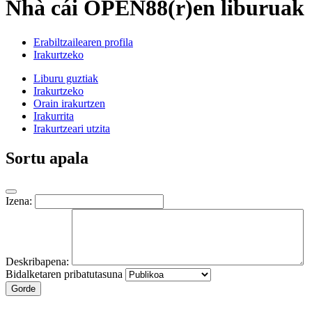
Nhà cái OPEN88(r)en liburuak
Erabiltzailearen profila
Irakurtzeko
Liburu guztiak
Irakurtzeko
Orain irakurtzen
Irakurrita
Irakurtzeari utzita
Sortu apala
Izena:
Deskribapena:
Bidalketaren pribatutasuna
Gorde