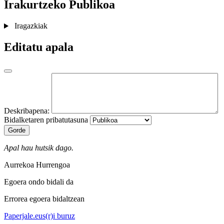
Irakurtzeko
Publikoa
Iragazkiak
Editatu apala
Deskribapena:
Bidalketaren pribatutasuna
Gorde
Apal hau hutsik dago.
Aurrekoa
Hurrengoa
Egoera ondo bidali da
Errorea egoera bidaltzean
Paperjale.eus(r)i buruz