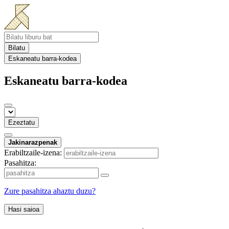
Bilatu
Eskaneatu barra-kodea
Eskaneatu barra-kodea
Ezeztatu
Jakinarazpenak
Erabiltzaile-izena:
Pasahitza:
Zure pasahitza ahaztu duzu?
Hasi saioa