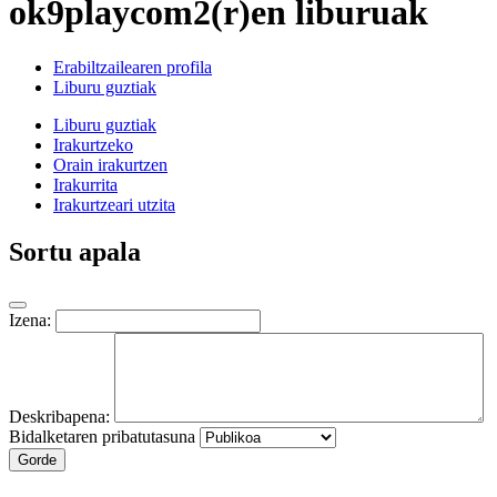
ok9playcom2(r)en liburuak
Erabiltzailearen profila
Liburu guztiak
Liburu guztiak
Irakurtzeko
Orain irakurtzen
Irakurrita
Irakurtzeari utzita
Sortu apala
Izena:
Deskribapena:
Bidalketaren pribatutasuna
Gorde