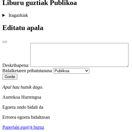
Liburu guztiak
Publikoa
Iragazkiak
Editatu apala
Deskribapena:
Bidalketaren pribatutasuna
Gorde
Apal hau hutsik dago.
Aurrekoa
Hurrengoa
Egoera ondo bidali da
Errorea egoera bidaltzean
Paperjale.eus(r)i buruz