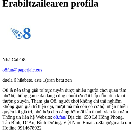
Erabiltzailearen profila
Nhà Cái O8
o8fan@paperjale.eus
duela 6 hilabete, aste 1(e)an batu zen
O8 là nền tảng giải trí trực tuyến được nhiều người chơi quan tâm
nhờ hệ thống game đa dạng cùng chuỗi ưu đãi hấp dẫn triển khai
thường xuyên. Tham gia O8, người chơi không chỉ trải nghiệm
không gian giải trí hiện đại, mượt mà mà còn có cơ hội nhận nhiều
quyền lợi giá trị, phù hợp cho cả người mới lẫn thành viên lâu năm.
Thông tin liên hệ Website:
o8.fan/
Địa chỉ: 650 Lê Hồng Phong,
Tân Bình, Dĩ An, Bình Dương, Việt Nam Email: o8fan@gmail.com
Hotline:0914678922