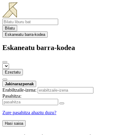
Bilatu
Eskaneatu barra-kodea
Eskaneatu barra-kodea
Ezeztatu
Jakinarazpenak
Erabiltzaile-izena:
Pasahitza:
Zure pasahitza ahaztu duzu?
Hasi saioa