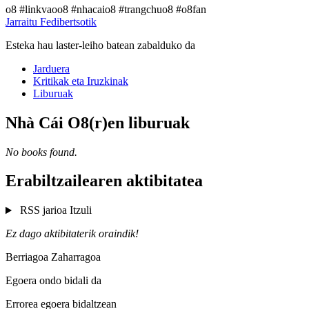
o8 #linkvaoo8 #nhacaio8 #trangchuo8 #o8fan
Jarraitu Fedibertsotik
Esteka hau laster-leiho batean zabalduko da
Jarduera
Kritikak eta Iruzkinak
Liburuak
Nhà Cái O8(r)en liburuak
No books found.
Erabiltzailearen aktibitatea
RSS jarioa
Itzuli
Ez dago aktibitaterik oraindik!
Berriagoa
Zaharragoa
Egoera ondo bidali da
Errorea egoera bidaltzean