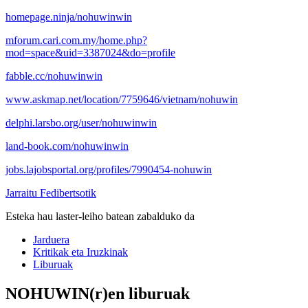
homepage.ninja/nohuwinwin
mforum.cari.com.my/home.php?
mod=space&uid=3387024&do=profile
fabble.cc/nohuwinwin
www.askmap.net/location/7759646/vietnam/nohuwin
delphi.larsbo.org/user/nohuwinwin
land-book.com/nohuwinwin
jobs.lajobsportal.org/profiles/7990454-nohuwin
Jarraitu Fedibertsotik
Esteka hau laster-leiho batean zabalduko da
Jarduera
Kritikak eta Iruzkinak
Liburuak
NOHUWIN(r)en liburuak