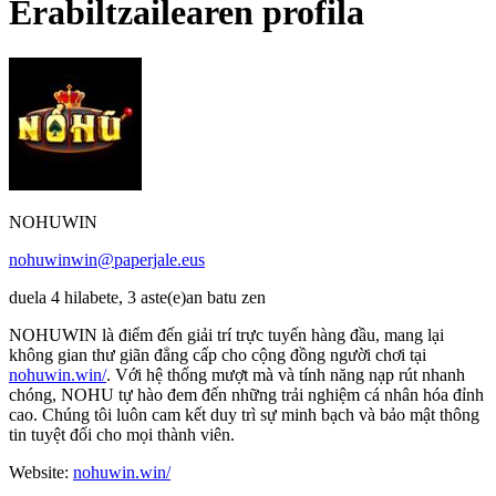
Erabiltzailearen profila
NOHUWIN
nohuwinwin@paperjale.eus
duela 4 hilabete, 3 aste(e)an batu zen
NOHUWIN là điểm đến giải trí trực tuyến hàng đầu, mang lại
không gian thư giãn đẳng cấp cho cộng đồng người chơi tại
nohuwin.win/
. Với hệ thống mượt mà và tính năng nạp rút nhanh
chóng, NOHU tự hào đem đến những trải nghiệm cá nhân hóa đỉnh
cao. Chúng tôi luôn cam kết duy trì sự minh bạch và bảo mật thông
tin tuyệt đối cho mọi thành viên.
Website:
nohuwin.win/