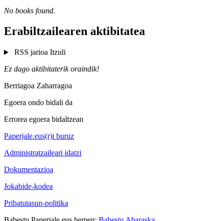
No books found.
Erabiltzailearen aktibitatea
RSS jarioa
Itzuli
Ez dago aktibitaterik oraindik!
Berriagoa
Zaharragoa
Egoera ondo bidali da
Errorea egoera bidaltzean
Paperjale.eus(r)i buruz
Administratzaileari idatzi
Dokumentazioa
Jokabide-kodea
Pribatutasun-politika
Babestu Paperjale.eus hemen:
Babestu Abaraska