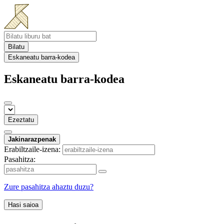
Bilatu
Eskaneatu barra-kodea
Eskaneatu barra-kodea
Ezeztatu
Jakinarazpenak
Erabiltzaile-izena:
Pasahitza:
Zure pasahitza ahaztu duzu?
Hasi saioa