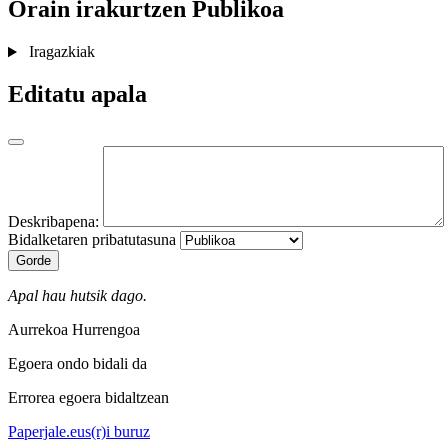
Orain irakurtzen
Publikoa
Iragazkiak
Editatu apala
Deskribapena:
Bidalketaren pribatutasuna
Gorde
Apal hau hutsik dago.
Aurrekoa
Hurrengoa
Egoera ondo bidali da
Errorea egoera bidaltzean
Paperjale.eus(r)i buruz