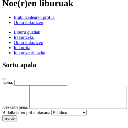
Noe(r)en liburuak
Erabiltzailearen profila
Orain irakurtzen
Liburu guztiak
Irakurtzeko
Orain irakurtzen
Irakurrita
Irakurtzeari utzita
Sortu apala
Izena:
Deskribapena:
Bidalketaren pribatutasuna
Gorde