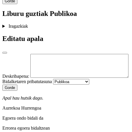
Gorde
Liburu guztiak
Publikoa
Iragazkiak
Editatu apala
Deskribapena:
Bidalketaren pribatutasuna
Gorde
Apal hau hutsik dago.
Aurrekoa
Hurrengoa
Egoera ondo bidali da
Errorea egoera bidaltzean