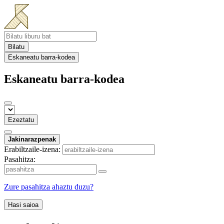
Bilatu
Eskaneatu barra-kodea
Eskaneatu barra-kodea
Ezeztatu
Jakinarazpenak
Erabiltzaile-izena:
Pasahitza:
Zure pasahitza ahaztu duzu?
Hasi saioa