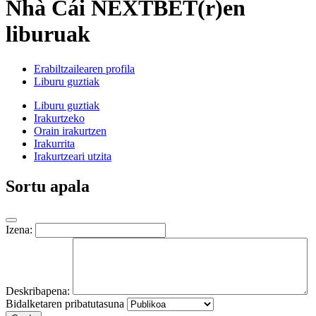
Nhà Cái NEXTBET(r)en
liburuak
Erabiltzailearen profila
Liburu guztiak
Liburu guztiak
Irakurtzeko
Orain irakurtzen
Irakurrita
Irakurtzeari utzita
Sortu apala
Izena:
Deskribapena:
Bidalketaren pribatutasuna