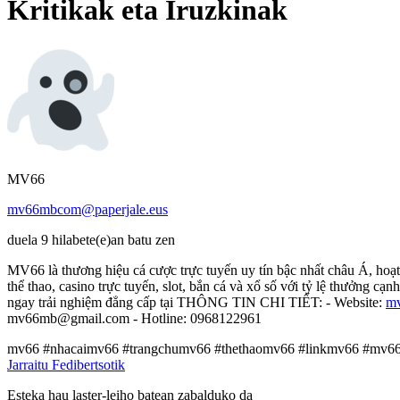
Kritikak eta Iruzkinak
MV66
mv66mbcom@paperjale.eus
duela 9 hilabete(e)an batu zen
MV66 là thương hiệu cá cược trực tuyến uy tín bậc nhất châu Á, h
thể thao, casino trực tuyến, slot, bắn cá và xổ số với tỷ lệ thưởng 
ngay trải nghiệm đẳng cấp tại THÔNG TIN CHI TIẾT: - Website:
m
mv66mb@gmail.com - Hotline: 0968122961
mv66 #nhacaimv66 #trangchumv66 #thethaomv66 #linkmv66 #mv
Jarraitu Fedibertsotik
Esteka hau laster-leiho batean zabalduko da