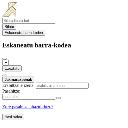
Bilatu
Eskaneatu barra-kodea
Eskaneatu barra-kodea
Ezeztatu
Jakinarazpenak
Erabiltzaile-izena:
Pasahitza:
Zure pasahitza ahaztu duzu?
Hasi saioa