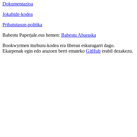
Dokumentazioa
Jokabide-kodea
Pribatutasun-politika
Babestu Paperjale.eus hemen:
Babestu Abaraska
Bookwyrmen iturburu-kodea era librean eskuragarri dago.
Ekarpenak egin edo arazoen berri emateko
GitHub
erabil dezakezu.