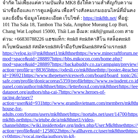
จำกัด ไม่เพียงแค่ความบันเทิง MK8 ยังให้ความสำคัญกับความ
น่าเชื่อถือและการดูแลผู้เล่น เพื่อสร้างสังคมเกมออนไลน์ที่มั่นคง
และยั่งยืน ข้อมูลโดยละเอียด เว็บไซต์ :
https://mk8th.net/
ที่อยู่:
101 Tha Sala 18, Tambon Tha Sala, Amphoe Mueang Lop Buri,
Chang Wat Lopburi 15000, Thái Lan อีเมล: mk8@gmail.com สาย
ด่วน: +66830788226 แฮชแท็ก: #mk8 #mk8คาสิโน #สล็อตmk8
#เว็บพนันmk8 #สมัครmk8#เจ้ามือรับพนันmk8#หน้าแรกmk8
https://velog.io/@mk8thnet1/mk8thnet
https://www.minecraftforum.n
mod=space&uid=288897
https://bbs.mikocon.com/home.php?
mod=space&uid=288897
https://backabuddy.co.za/campaign/previe
action=profile;u=88365
https://odesli.co/mk8thnet
http://poster.4teach
id=196921
https://www.thepetservicesweb.com/board/board_topic/2
safe.com/profile/donicacoreas5359/profile
https://www.swissdent.co.id
panel.com/author/mk8thnet/
https://letterboxd.com/mk8thnet/
https://iee
dataport.org/authors/nha-cai-7
https://www.heroes-of-
racing.de/user/?
action=user&id=931
http://www.grandisvietnam.com/members/mk8th
house-for-
adults.com/forums/users/mk8thnet/
https://nortabs.net/user/14700/
http
mk8th-net
https://wirtube.de/a/mk8thnet1/video-
channels
https://wiki.insidertoday.org/index.php/User:Mk8thnet
https:
action=profile&uid=1258022
https://wallhaven.cc/user/mk8thnet
http
cy0t
https://vocal.media/authors/m-k8-