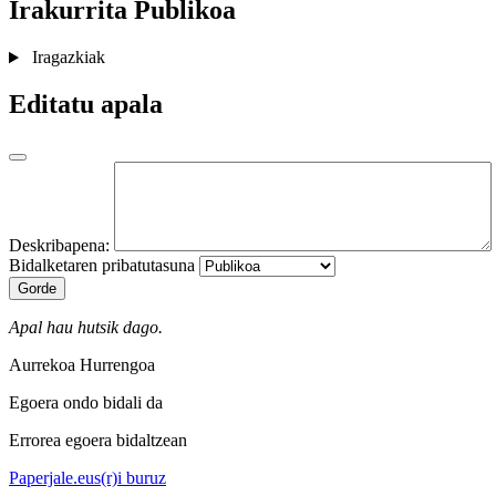
Irakurrita
Publikoa
Iragazkiak
Editatu apala
Deskribapena:
Bidalketaren pribatutasuna
Gorde
Apal hau hutsik dago.
Aurrekoa
Hurrengoa
Egoera ondo bidali da
Errorea egoera bidaltzean
Paperjale.eus(r)i buruz