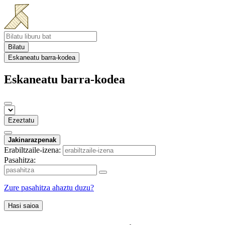
Bilatu
Eskaneatu barra-kodea
Eskaneatu barra-kodea
Ezeztatu
Jakinarazpenak
Erabiltzaile-izena:
Pasahitza:
Zure pasahitza ahaztu duzu?
Hasi saioa