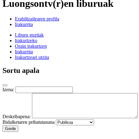
Luongsontv(r)en liburuak
Erabiltzailearen profila
Irakurrita
Liburu guztiak
Irakurtzeko
Orain irakurtzen
Irakurrita
Irakurtzeari utzita
Sortu apala
Izena:
Deskribapena:
Bidalketaren pribatutasuna
Gorde