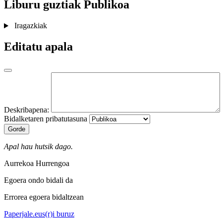
Liburu guztiak
Publikoa
Iragazkiak
Editatu apala
Deskribapena:
Bidalketaren pribatutasuna
Gorde
Apal hau hutsik dago.
Aurrekoa
Hurrengoa
Egoera ondo bidali da
Errorea egoera bidaltzean
Paperjale.eus(r)i buruz