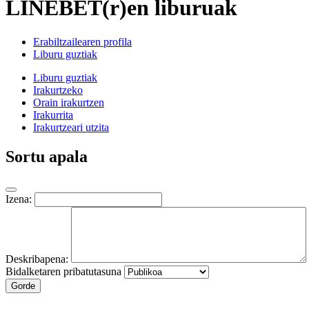
LINEBET(r)en liburuak
Erabiltzailearen profila
Liburu guztiak
Liburu guztiak
Irakurtzeko
Orain irakurtzen
Irakurrita
Irakurtzeari utzita
Sortu apala
Izena:
Deskribapena:
Bidalketaren pribatutasuna
Gorde