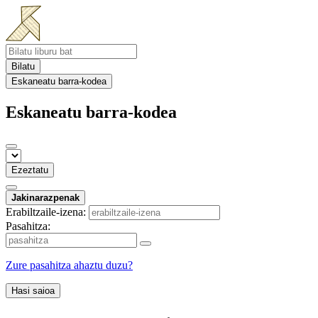
Bilatu
Eskaneatu barra-kodea
Eskaneatu barra-kodea
Ezeztatu
Jakinarazpenak
Erabiltzaile-izena:
Pasahitza:
Zure pasahitza ahaztu duzu?
Hasi saioa