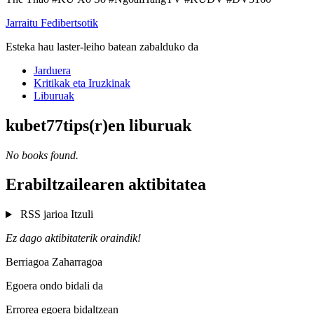
Jarraitu Fedibertsotik
Esteka hau laster-leiho batean zabalduko da
Jarduera
Kritikak eta Iruzkinak
Liburuak
kubet77tips(r)en liburuak
No books found.
Erabiltzailearen aktibitatea
RSS jarioa
Itzuli
Ez dago aktibitaterik oraindik!
Berriagoa
Zaharragoa
Egoera ondo bidali da
Errorea egoera bidaltzean