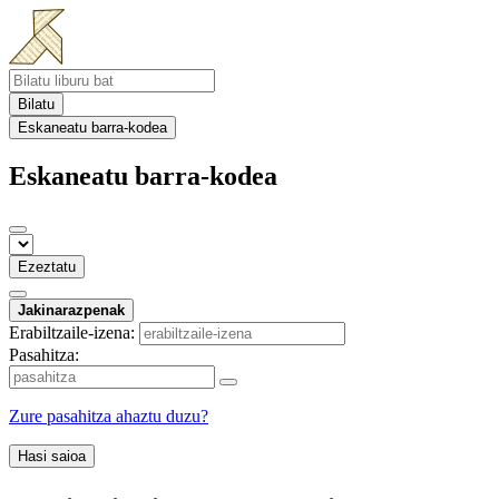
Bilatu
Eskaneatu barra-kodea
Eskaneatu barra-kodea
Ezeztatu
Jakinarazpenak
Erabiltzaile-izena:
Pasahitza:
Zure pasahitza ahaztu duzu?
Hasi saioa