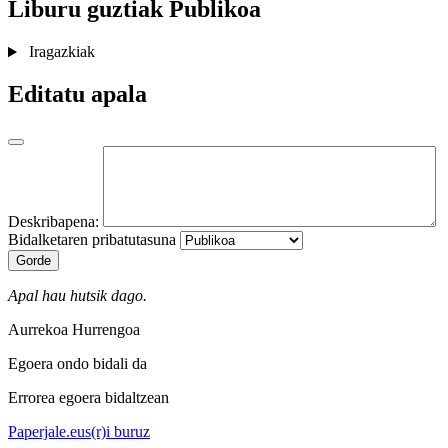
Liburu guztiak
Publikoa
Iragazkiak
Editatu apala
Deskribapena:
Bidalketaren pribatutasuna
Gorde
Apal hau hutsik dago.
Aurrekoa
Hurrengoa
Egoera ondo bidali da
Errorea egoera bidaltzean
Paperjale.eus(r)i buruz