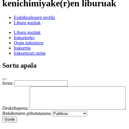
kenichimiyake(r)en liburuak
Erabiltzailearen profila
Liburu guztiak
Liburu guztiak
Irakurtzeko
Orain irakurtzen
Irakurrita
Irakurtzeari utzita
Sortu apala
Izena:
Deskribapena:
Bidalketaren pribatutasuna
Gorde