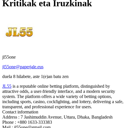
Kritikak eta Iruzkinak
jl55one
jl55one@paperjale.eus
duela 8 hilabete, aste 1(e)an batu zen
JL55
is a reputable online betting platform, distinguished by
attractive odds, a user-friendly interface, and a modern security
system. The platform offers a wide variety of betting options,
including sports, casino, cockfighting, and lottery, delivering a safe,
transparent, and professional experience for users.
Contact information
Address : 7 Jashimuddin Avenue, Uttara, Dhaka, Bangladesh
Phone : +880 1633-333383
Mail : jl55one@gmail.com