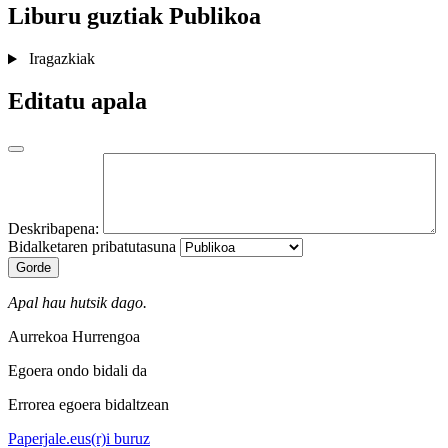
Liburu guztiak
Publikoa
Iragazkiak
Editatu apala
Deskribapena:
Bidalketaren pribatutasuna
Gorde
Apal hau hutsik dago.
Aurrekoa
Hurrengoa
Egoera ondo bidali da
Errorea egoera bidaltzean
Paperjale.eus(r)i buruz