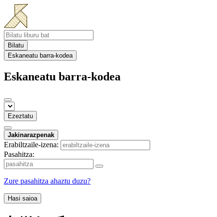
Bilatu
Eskaneatu barra-kodea
Eskaneatu barra-kodea
Ezeztatu
Jakinarazpenak
Erabiltzaile-izena:
Pasahitza:
Zure pasahitza ahaztu duzu?
Hasi saioa