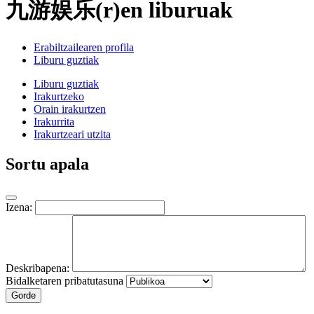
九游娱乐(r)en liburuak
Erabiltzailearen profila
Liburu guztiak
Liburu guztiak
Irakurtzeko
Orain irakurtzen
Irakurrita
Irakurtzeari utzita
Sortu apala
Izena:
Deskribapena:
Bidalketaren pribatutasuna
Gorde