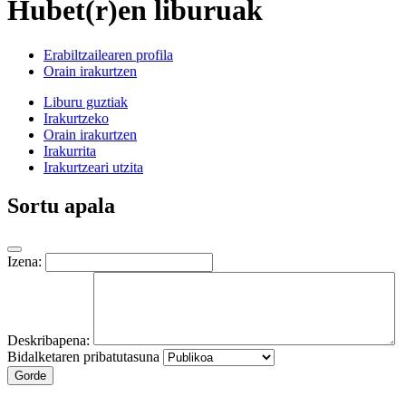
Hubet(r)en liburuak
Erabiltzailearen profila
Orain irakurtzen
Liburu guztiak
Irakurtzeko
Orain irakurtzen
Irakurrita
Irakurtzeari utzita
Sortu apala
Izena:
Deskribapena:
Bidalketaren pribatutasuna
Gorde