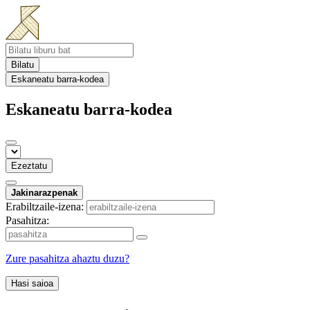
Bilatu
Eskaneatu barra-kodea
Eskaneatu barra-kodea
Ezeztatu
Jakinarazpenak
Erabiltzaile-izena:
Pasahitza:
Zure pasahitza ahaztu duzu?
Hasi saioa