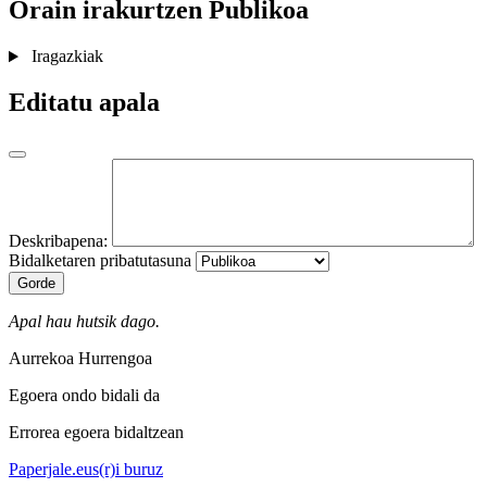
Orain irakurtzen
Publikoa
Iragazkiak
Editatu apala
Deskribapena:
Bidalketaren pribatutasuna
Gorde
Apal hau hutsik dago.
Aurrekoa
Hurrengoa
Egoera ondo bidali da
Errorea egoera bidaltzean
Paperjale.eus(r)i buruz