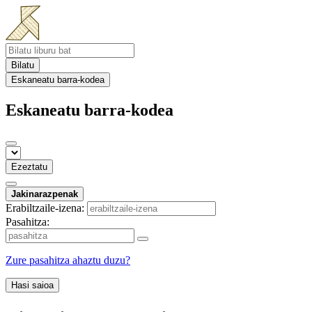
Bilatu
Eskaneatu barra-kodea
Eskaneatu barra-kodea
Ezeztatu
Jakinarazpenak
Erabiltzaile-izena:
Pasahitza:
Zure pasahitza ahaztu duzu?
Hasi saioa