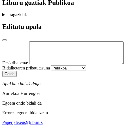
Liburu guztiak
Publikoa
Iragazkiak
Editatu apala
Deskribapena:
Bidalketaren pribatutasuna
Gorde
Apal hau hutsik dago.
Aurrekoa
Hurrengoa
Egoera ondo bidali da
Errorea egoera bidaltzean
Paperjale.eus(r)i buruz