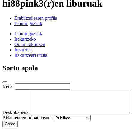
hi88pink3(r)en liburuak
Erabiltzailearen profila
Liburu guztiak
Liburu guztiak
Irakurtzeko
Orain irakurtzen
Irakurrita
Irakurtzeari utzita
Sortu apala
Izena:
Deskribapena:
Bidalketaren pribatutasuna
Gorde