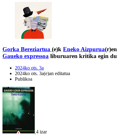
Gorka Bereziartua
(e)k
Eneko Aizpurua
(r)en
Gaueko expressoa
liburuaren kritika egin du
2024ko ots. 3a
2024ko ots. 3a(e)an editatua
Publikoa
4 izar