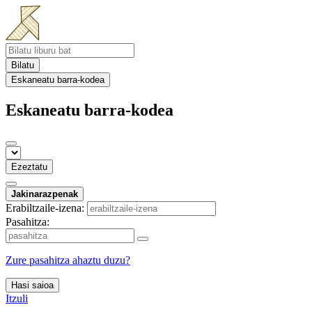
Bilatu
Eskaneatu barra-kodea
Eskaneatu barra-kodea
Ezeztatu
Jakinarazpenak
Erabiltzaile-izena:
Pasahitza:
Zure pasahitza ahaztu duzu?
Hasi saioa
Itzuli