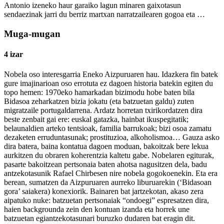
Antonio izeneko haur garaiko lagun minaren gaixotasun
sendaezinak jarri du berriz martxan narratzailearen gogoa eta …
Muga-mugan
4 izar
Nobela oso interesgarria Eneko Aizpuruaren hau. Idazkera fin batek
gure imajinarioan oso errotuta ez dagoen historia batekin egiten du
topo hemen: 1970eko hamarkadan bizimodu hobe baten bila
Bidasoa zeharkatzen bizia jokatu (eta batzuetan galdu) zuten
migratzaile portugaldarrena. Ardatz horretan txirikordatzen dira
beste zenbait gai ere: euskal gatazka, hainbat ikuspegitatik;
belaunaldien arteko tentsioak, familia barrukoak; bizi osoa zamatu
dezaketen erruduntasunak; prostituzioa, alkoholismoa… Gauza asko
dira batera, baina kontatua dagoen moduan, bakoitzak bere lekua
aurkitzen du obraren koherentzia kaltetu gabe. Nobelaren egiturak,
pasarte bakoitzean pertsonaia baten ahotsa nagusitzen dela, badu
antzekotasunik Rafael Chirbesen nire nobela gogokoenekin. Eta era
berean, sumatzen da Aizpuruaren aurreko liburuarekin (‘Bidasoan
gora’ saiakera) konexiorik. Bainaren bat jartzekotan, akaso zera
aipatuko nuke: batzuetan pertsonaiak “ondoegi” espresatzen dira,
haien backgrounda zein den kontuan izanda eta horrek une
batzuetan egiantzekotasunari buruzko dudaren bat eragin dit.