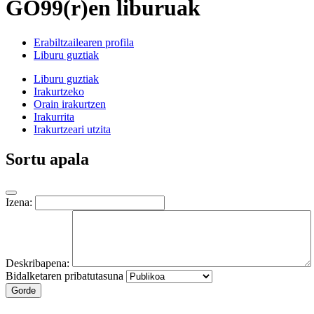
GO99(r)en liburuak
Erabiltzailearen profila
Liburu guztiak
Liburu guztiak
Irakurtzeko
Orain irakurtzen
Irakurrita
Irakurtzeari utzita
Sortu apala
Izena:
Deskribapena:
Bidalketaren pribatutasuna
Gorde