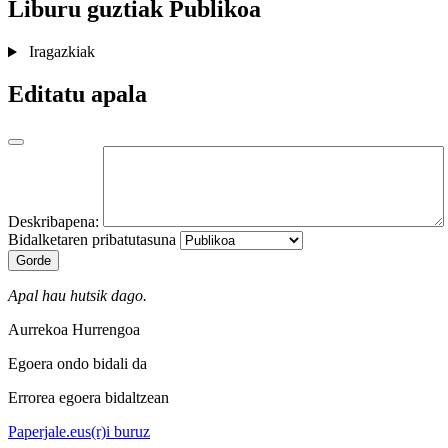
Liburu guztiak
Publikoa
Iragazkiak
Editatu apala
Deskribapena:
Bidalketaren pribatutasuna
Gorde
Apal hau hutsik dago.
Aurrekoa
Hurrengoa
Egoera ondo bidali da
Errorea egoera bidaltzean
Paperjale.eus(r)i buruz