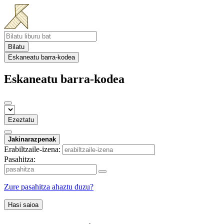
Bilatu
Eskaneatu barra-kodea
Eskaneatu barra-kodea
Ezeztatu
Jakinarazpenak
Erabiltzaile-izena:
Pasahitza:
Zure pasahitza ahaztu duzu?
Hasi saioa