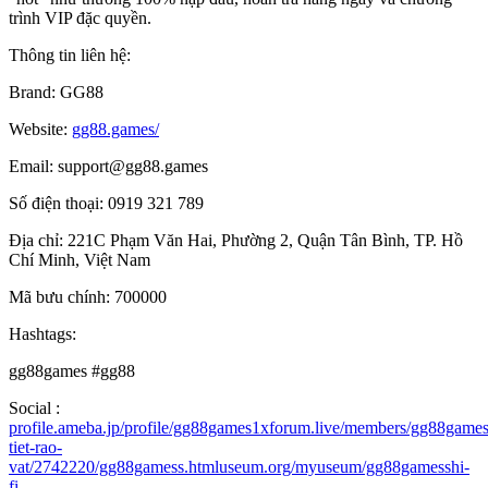
trình VIP đặc quyền.
Thông tin liên hệ:
Brand: GG88
Website:
gg88.games/
Email: support@gg88.games
Số điện thoại: 0919 321 789
Địa chỉ: 221C Phạm Văn Hai, Phường 2, Quận Tân Bình, TP. Hồ
Chí Minh, Việt Nam
Mã bưu chính: 700000
Hashtags:
gg88games #gg88
Social :
profile.ameba.jp/profile/gg88games1
xforum.live/members/gg88games
tiet-rao-
vat/2742220/gg88gamess.html
useum.org/myuseum/gg88gamess
hi-
fi-