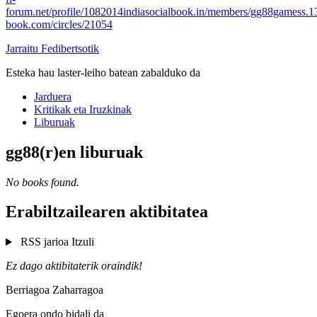
forum.net/profile/1082014
indiasocialbook.in/members/gg88gamess.1
book.com/circles/21054
Jarraitu Fedibertsotik
Esteka hau laster-leiho batean zabalduko da
Jarduera
Kritikak eta Iruzkinak
Liburuak
gg88(r)en liburuak
No books found.
Erabiltzailearen aktibitatea
RSS jarioa
Itzuli
Ez dago aktibitaterik oraindik!
Berriagoa
Zaharragoa
Egoera ondo bidali da