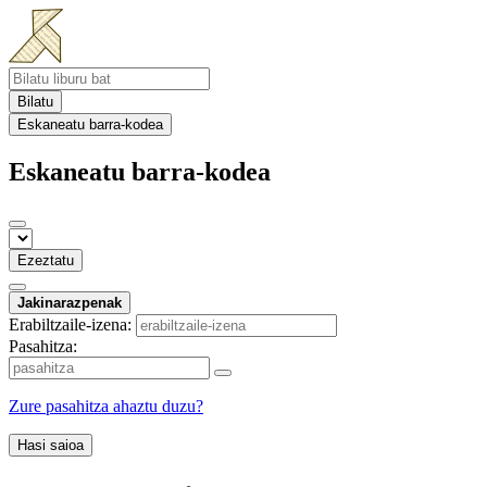
Bilatu
Eskaneatu barra-kodea
Eskaneatu barra-kodea
Ezeztatu
Jakinarazpenak
Erabiltzaile-izena:
Pasahitza:
Zure pasahitza ahaztu duzu?
Hasi saioa