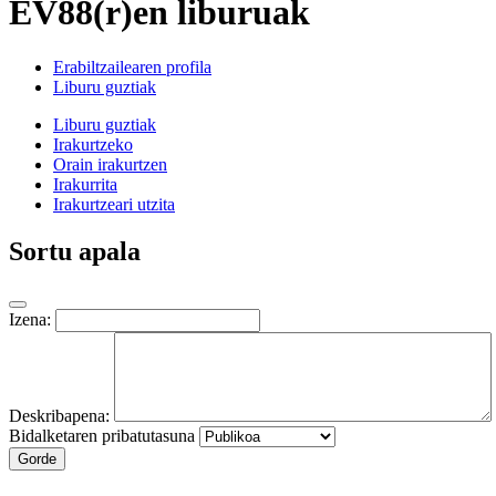
EV88(r)en liburuak
Erabiltzailearen profila
Liburu guztiak
Liburu guztiak
Irakurtzeko
Orain irakurtzen
Irakurrita
Irakurtzeari utzita
Sortu apala
Izena:
Deskribapena:
Bidalketaren pribatutasuna
Gorde