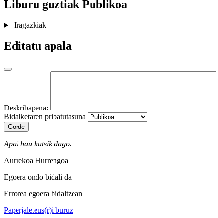
Liburu guztiak
Publikoa
Iragazkiak
Editatu apala
Deskribapena:
Bidalketaren pribatutasuna
Gorde
Apal hau hutsik dago.
Aurrekoa
Hurrengoa
Egoera ondo bidali da
Errorea egoera bidaltzean
Paperjale.eus(r)i buruz