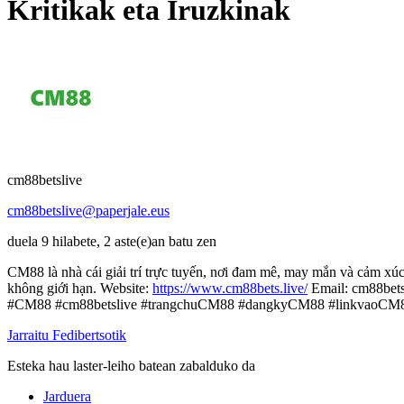
Kritikak eta Iruzkinak
cm88betslive
cm88betslive@paperjale.eus
duela 9 hilabete, 2 aste(e)an batu zen
CM88 là nhà cái giải trí trực tuyến, nơi đam mê, may mắn và cảm xú
không giới hạn. Website:
https://www.cm88bets.live/
Email: cm88bets
#CM88 #cm88betslive #trangchuCM88 #dangkyCM88 #linkvaoCM
Jarraitu Fedibertsotik
Esteka hau laster-leiho batean zabalduko da
Jarduera