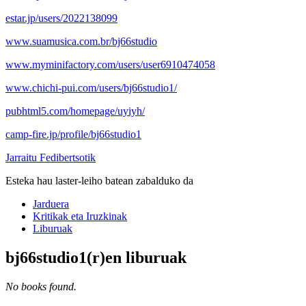
estar.jp/users/2022138099
www.suamusica.com.br/bj66studio
www.myminifactory.com/users/user6910474058
www.chichi-pui.com/users/bj66studio1/
pubhtml5.com/homepage/uyiyh/
camp-fire.jp/profile/bj66studio1
Jarraitu Fedibertsotik
Esteka hau laster-leiho batean zabalduko da
Jarduera
Kritikak eta Iruzkinak
Liburuak
bj66studio1(r)en liburuak
No books found.