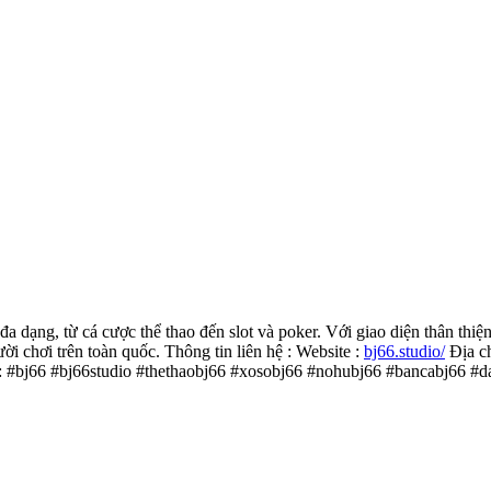
n đa dạng, từ cá cược thể thao đến slot và poker. Với giao diện thân t
ời chơi trên toàn quốc. Thông tin liên hệ : Website :
bj66.studio/
Địa ch
: #bj66 #bj66studio #thethaobj66 #xosobj66 #nohubj66 #bancabj66 #d