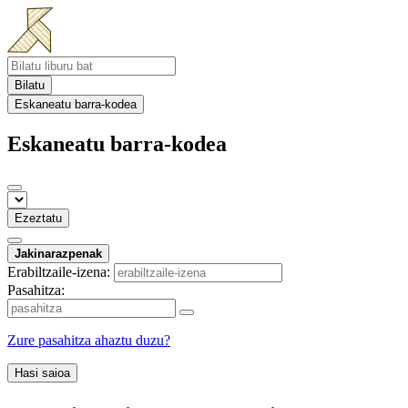
Bilatu
Eskaneatu barra-kodea
Eskaneatu barra-kodea
Ezeztatu
Jakinarazpenak
Erabiltzaile-izena:
Pasahitza:
Zure pasahitza ahaztu duzu?
Hasi saioa