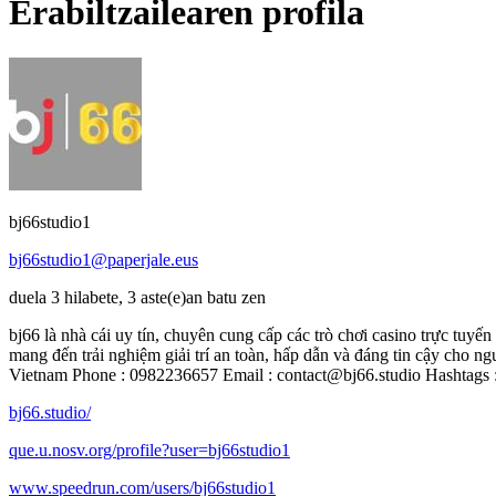
Erabiltzailearen profila
bj66studio1
bj66studio1@paperjale.eus
duela 3 hilabete, 3 aste(e)an batu zen
bj66 là nhà cái uy tín, chuyên cung cấp các trò chơi casino trực tuyế
mang đến trải nghiệm giải trí an toàn, hấp dẫn và đáng tin cậy cho ngư
Vietnam Phone : 0982236657 Email : contact@bj66.studio Hashtags 
bj66.studio/
que.u.nosv.org/profile?user=bj66studio1
www.speedrun.com/users/bj66studio1