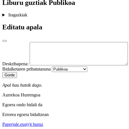
Liburu guztiak
Publikoa
Iragazkiak
Editatu apala
Deskribapena:
Bidalketaren pribatutasuna
Gorde
Apal hau hutsik dago.
Aurrekoa
Hurrengoa
Egoera ondo bidali da
Errorea egoera bidaltzean
Paperjale.eus(r)i buruz