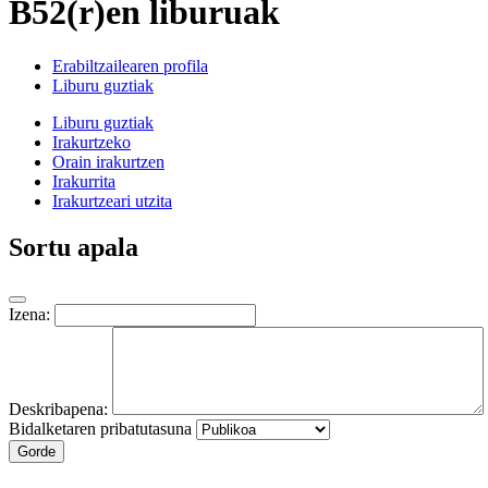
B52(r)en liburuak
Erabiltzailearen profila
Liburu guztiak
Liburu guztiak
Irakurtzeko
Orain irakurtzen
Irakurrita
Irakurtzeari utzita
Sortu apala
Izena:
Deskribapena:
Bidalketaren pribatutasuna
Gorde